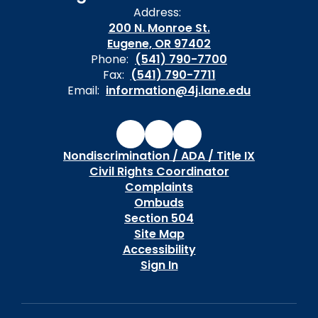
Address:
200 N. Monroe St.
Eugene, OR 97402
Phone:
(541) 790-7700
Fax:
(541) 790-7711
Email:
information@4j.lane.edu
Nondiscrimination / ADA / Title IX
Civil Rights Coordinator
Complaints
Ombuds
Section 504
Site Map
Accessibility
Sign In